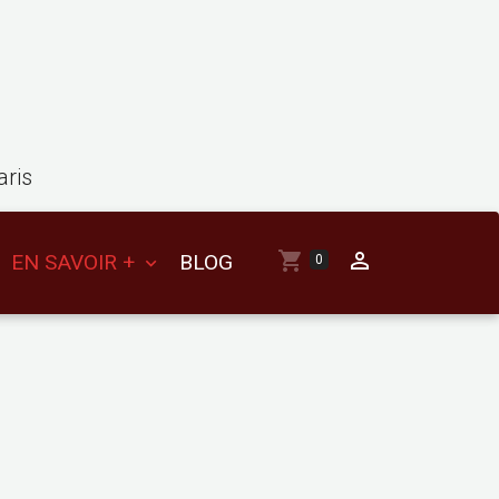
aris
EN SAVOIR +
BLOG
0